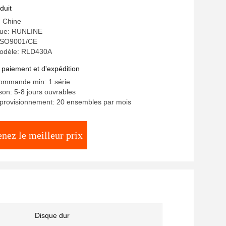
duit
: Chine
ue: RUNLINE
: ISO9001/CE
odèle: RLD430A
 paiement et d'expédition
commande min: 1 série
ison: 5-8 jours ouvrables
pprovisionnement: 20 ensembles par mois
nez le meilleur prix
Disque dur