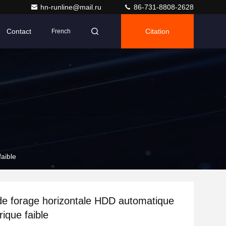
hn-runline@mail.ru
86-731-8808-2628
Contact
Citation
French
aible
e forage horizontale HDD automatique
rique faible