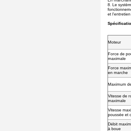
En marchant 
8. Le systèm
fonctionneme
et l'entretie
Spécificati
Moteur
Force de p
maximale
Force maxim
en marche
Maximum de
Vitesse de r
maximale
Vitesse max
poussée et d
Débit maxim
à boue