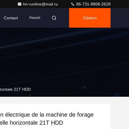
hn-runline@mail.ru
86-731-8808-2628
Contact
Citation
French
rizontale 21T HDD
n électrique de la machine de forage
nelle horizontale 21T HDD