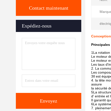
Contact maintenant
Marque
électri
Expédiez-nous
Conception 
Principales
1La rotation
Le moteur de
Le moteur es
Les taux d'in
2. La comman
Les composan
3Il est équi
4. la tête m
assure
la sécurité 
5La structur
d' entrée et
Envoyez
Il garantit 
6Le système 
7. pleinemen