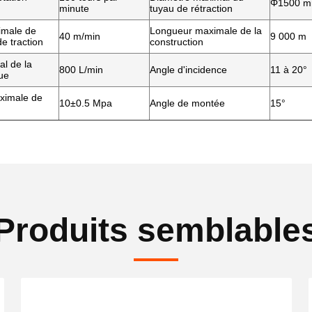
Φ1500 
minute
tuyau de rétraction
imale de
Longueur maximale de la
40 m/min
9 000 m
e traction
construction
l de la
800 L/min
Angle d'incidence
11 à 20°
ue
ximale de
10
±
0.5 Mpa
Angle de montée
15°
Produits semblable