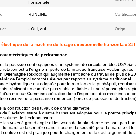
horizontale
:
RUNLINE
Certificatio
que:
- Oui, oui.
Orign:
électrique de la machine de forage directionnelle horizontale 21
 caractéristiques de performance:
 et la poussée sont équipées d'un système de circuits en bloc USA Sauer, 
 rotation est à l'origine importé de la marque française Poclain qui est
t l'Allemagne Rexroth qui augmente l'efficacité du travail de plus de
térêt de l'emploi sont très élevés par rapport au système traditionnel.
de hydraulique est adoptée pour la rotation et le push&pull, réduisant l
ts, réalisant un contrôle plus stable et fiable et une réponse plus rapi
pé d'un moteur Cummins spécialisé dans l'ingénierie des machines à for
otrice réserve une puissance renforcée (force de poussée et de tractio
de la construction des tuyaux de grand diamètre.
e de l' éclaboussure à quatre barres est adoptée pour la poutre princi
 le volume de l' éclaboussure.
que les voies à grand angle et les voies de la plateforme ne sont pas hor
de marche de contrôle sans fil assure la sécurité pour la marche et le t
t soulevé est est pratique pour le chargement et le déchargement de la