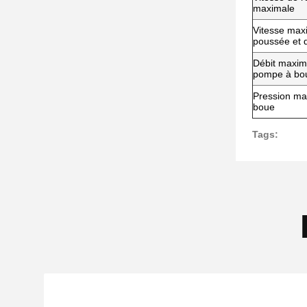
maximale
Vitesse max
poussée et d
Débit maxima
pompe à bo
Pression ma
boue
Tags: