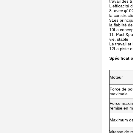
travail des t
L'efficacité 
8. avec φ10
la constructi
9Les princip
la fiabilité 
10La concepti
11. Push&pul
vie, stable
Le travail e
12La piste e
Spécificati
Moteur
Force de p
maximale
Force maxim
remise en 
Maximum de
Vitesse de r