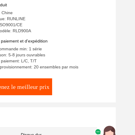
duit
: Chine
ue: RUNLINE
: ISO9001/CE
odèle: RLD900A
 paiement et d'expédition
commande min: 1 série
ison: 5-8 jours ouvrables
 paiement: L/C, T/T
pprovisionnement: 20 ensembles par mois
nez le meilleur prix
Disque dur