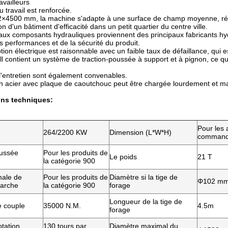
ravailleurs
du travail est renforcée.
2×4500 mm, la machine s'adapte à une surface de champ moyenne, rép
on d'un bâtiment d'efficacité dans un petit quartier du centre ville.
aux composants hydrauliques proviennent des principaux fabricants h
des performances et de la sécurité du produit.
on électrique est raisonnable avec un faible taux de défaillance, qui est
l contient un système de traction-poussée à support et à pignon, ce 
t l'entretien sont également convenables.
n acier avec plaque de caoutchouc peut être chargée lourdement et mar
ons techniques:
Pour les 
264/2200 KW
Dimension (L*W*H)
command
oussée
Pour les produits de
Le poids
21 T
la catégorie 900
ale de
Pour les produits de
Diamètre si la tige de
Φ102 m
marche
la catégorie 900
forage
Longueur de la tige de
 couple
35000 N.M.
4.5m
forage
otation
130 tours par
Diamètre maximal du