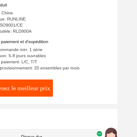
duit
: Chine
ue: RUNLINE
: ISO9001/CE
odèle: RLD900A
 paiement et d'expédition
commande min: 1 série
ison: 5-8 jours ouvrables
 paiement: L/C, T/T
pprovisionnement: 20 ensembles par mois
nez le meilleur prix
Disque dur