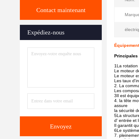
Contact maintenant
Marque
électri
Expédiez-nous
Équipement
Principales
1La rotation
Le moteur de
Le moteur es
Les taux d'in
2. La comman
Les composan
3Il est équi
4. la tête m
assure
la sécurité 
5La structur
d' entrée et
Envoyez
Il garantit 
6Le système 
7. pleinemen