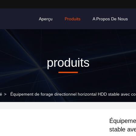
Aperçu
Produits
A Propos De Nous
produits
gé
>
Équipement de forage directionnel horizontal HDD stable avec 
Équipemen
stable a