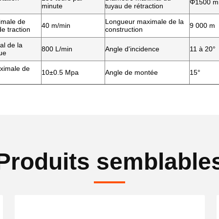
Φ1500 
minute
tuyau de rétraction
imale de
Longueur maximale de la
40 m/min
9 000 m
e traction
construction
l de la
800 L/min
Angle d'incidence
11 à 20°
ue
ximale de
10
±
0.5 Mpa
Angle de montée
15°
Produits semblable