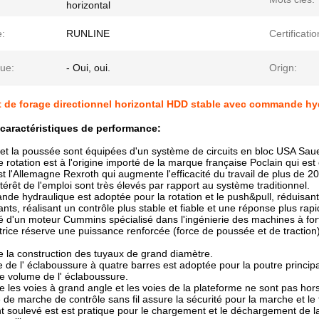
horizontal
:
RUNLINE
Certificatio
que:
- Oui, oui.
Orign:
 de forage directionnel horizontal HDD stable avec commande hy
 caractéristiques de performance:
 et la poussée sont équipées d'un système de circuits en bloc USA Sauer, 
 rotation est à l'origine importé de la marque française Poclain qui est
t l'Allemagne Rexroth qui augmente l'efficacité du travail de plus de
térêt de l'emploi sont très élevés par rapport au système traditionnel.
de hydraulique est adoptée pour la rotation et le push&pull, réduisant l
ts, réalisant un contrôle plus stable et fiable et une réponse plus rapi
pé d'un moteur Cummins spécialisé dans l'ingénierie des machines à for
otrice réserve une puissance renforcée (force de poussée et de tractio
de la construction des tuyaux de grand diamètre.
e de l' éclaboussure à quatre barres est adoptée pour la poutre princi
 le volume de l' éclaboussure.
que les voies à grand angle et les voies de la plateforme ne sont pas hor
de marche de contrôle sans fil assure la sécurité pour la marche et le t
t soulevé est est pratique pour le chargement et le déchargement de la