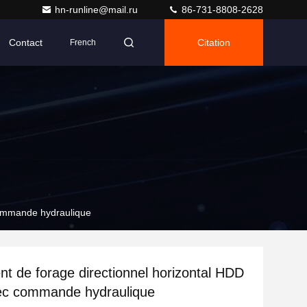
hn-runline@mail.ru
86-731-8808-2628
Contact
Citation
French
commande hydraulique
t de forage directionnel horizontal HDD
vec commande hydraulique