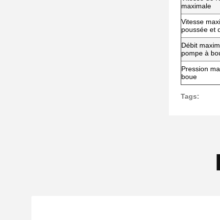
maximale
Vitesse max
poussée et d
Débit maxima
pompe à bo
Pression ma
boue
Tags: