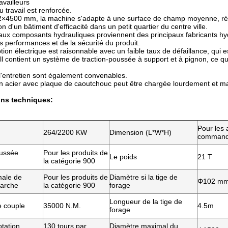
ravailleurs
du travail est renforcée.
2×4500 mm, la machine s'adapte à une surface de champ moyenne, rép
on d'un bâtiment d'efficacité dans un petit quartier du centre ville.
aux composants hydrauliques proviennent des principaux fabricants h
des performances et de la sécurité du produit.
on électrique est raisonnable avec un faible taux de défaillance, qui est
l contient un système de traction-poussée à support et à pignon, ce 
t l'entretien sont également convenables.
n acier avec plaque de caoutchouc peut être chargée lourdement et mar
ons techniques:
Pour les 
264/2200 KW
Dimension (L*W*H)
command
oussée
Pour les produits de
Le poids
21 T
la catégorie 900
ale de
Pour les produits de
Diamètre si la tige de
Φ102 m
marche
la catégorie 900
forage
Longueur de la tige de
 couple
35000 N.M.
4.5m
forage
otation
130 tours par
Diamètre maximal du