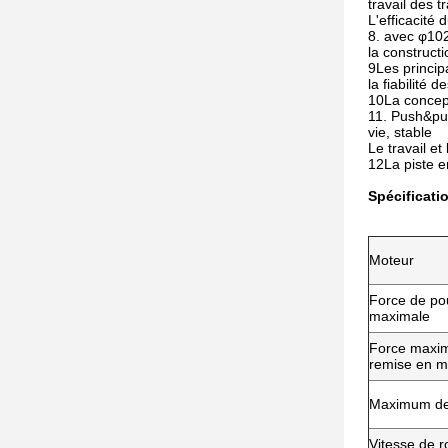
travail des t
L'efficacité 
8. avec φ10
la constructi
9Les princip
la fiabilité 
10La concepti
11. Push&pul
vie, stable
Le travail e
12La piste e
Spécificati
Moteur
Force de p
maximale
Force maxim
remise en 
Maximum de
Vitesse de r