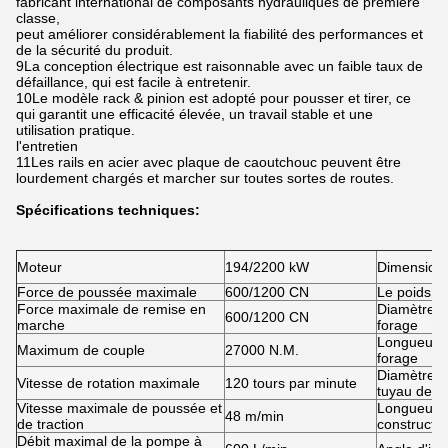
fabricant international de composants hydrauliques de première
classe,
peut améliorer considérablement la fiabilité des performances et
de la sécurité du produit.
9La conception électrique est raisonnable avec un faible taux de
défaillance, qui est facile à entretenir.
10Le modèle rack & pinion est adopté pour pousser et tirer, ce
qui garantit une efficacité élevée, un travail stable et une
utilisation pratique.
l'entretien
11Les rails en acier avec plaque de caoutchouc peuvent être
lourdement chargés et marcher sur toutes sortes de routes.
Spécifications techniques:
Moteur
194/2200 kW
Dimension
Force de poussée maximale
600/1200 CN
Le poids
Force maximale de remise en
Diamètre si
600/1200 CN
marche
forage
Longueur d
Maximum de couple
27000 N.M.
forage
Diamètre 
Vitesse de rotation maximale
120 tours par minute
tuyau de ré
Vitesse maximale de poussée et
Longueur m
48 m/min
de traction
constructio
Débit maximal de la pompe à