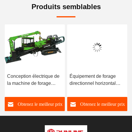
Produits semblables
Conception électrique de
Équipement de forage
la machine de forage
directionnel horizontal
directionnelle horizontale
HDD stable avec
21T HDD
commande hydraulique
Obtenez le meilleur prix
Obtenez le meilleur prix