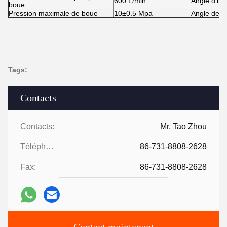
600 L/min
Angle d'in
boue
Pression maximale de boue
10
±
0.5 Mpa
Angle de 
Tags:
Contacts
Contacts:
Mr. Tao Zhou
Téléphone:
86-731-8808-2628
Fax:
86-731-8808-2628