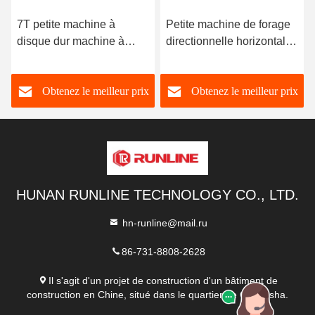
7T petite machine à
Petite machine de forage
disque dur machine à
directionnelle horizontale
forage horizontale grande
HDD à haut rendement
puissance
Obtenez le meilleur prix
Obtenez le meilleur prix
HUNAN RUNLINE TECHNOLOGY CO., LTD.
hn-runline@mail.ru
86-731-8808-2628
Il s'agit d'un projet de construction d'un bâtiment de
construction en Chine, situé dans le quartier de Changsha.