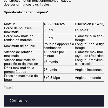
construction et un fonctionnement efficaces.
des performances plus fiables.
Spécifications techniques:
Moteur
46.3/2200 KW
Dimension (L*W*H)
Force de poussée
60 KN
Le poids
maximale
Force maximale de
Diamètre si la tige de
60 KN
remise en marche
forage
Pour les appareils à
Longueur de la tige d
Maximum de couple
combustion
forage
Vitesse de rotation
138 tours par
Diamètre maximal du
maximale
minute
tuyau de rétraction
Vitesse maximale de
Longueur maximale d
45 m/min
poussée et de traction
construction
Débit maximal de la
75 L/min
Angle d'incidence
pompe à boue
Pression maximale de
6
±
0.5 Mpa
Angle de montée
boue
Tags:
Contacts